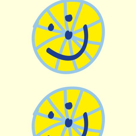
Doe mee
Over ons
Donateurs
Contact
Instructie vrijwillers
Vertrouwenspersoon