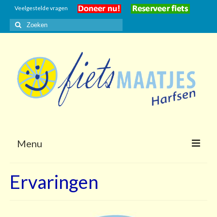
Veelgestelde vragen
Zoeken
naar:
Menu
Home
Ervaringen
Gasten
Vrijwilligers