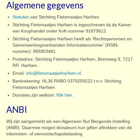
Algemene gegevens
Doe mee
Statuten
van Stichting Fietsmaatjes Harfsen.
Over ons
Stichting Fietsmaatjes Harfsen is ingeschreven bij de Kamer
van Koophandel onder KvK-nummer 91879612.
Donateurs
Stichting Fietsmaatjes Harfsen heeft als ‘Rechtspersonen en
Samenwerkingsverbanden Informatienummer’ (RSIN-
Contact
nummer): 865803481.
Instructie vrijwillers
Postadres: Stichting Fietsmaatjes Harfsen, Bremweg 9, 7217
RR Harfsen.
Vertrouwenspersoon
Email:
info@fietsmaatjesharfsen.nl
.
Bankrekening: NL36 RABO 0379259222 t.n.v. Stichting
Fietsmaatjes Harfsen.
Donaties zijn welkom:
Klik hier
.
ANBI
Wij zijn aangemerkt als een Algemeen Nut Beogende Instelling
(ANBI). Daarmee mogen donateurs hun giften aftrekken van de
inkomsten- of vennootschapsbelasting.