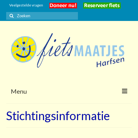
Veelgestelde vragen
Zoeken
naar:
Menu
Home
Stichtingsinformatie
Gasten
Vrijwilligers