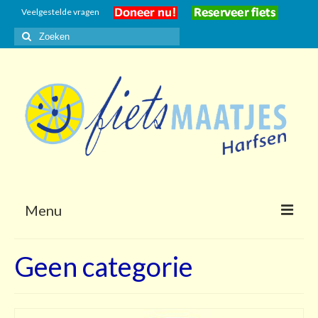
Veelgestelde vragen
Zoeken
naar:
Menu
Home
Geen categorie
Gasten
Vrijwilligers