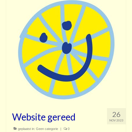
Doe mee
Over ons
Donateurs
Contact
Instructie vrijwillers
Vertrouwenspersoon
26
Website gereed
NOV 2023
geplaatst in:
Geen categorie
|
0